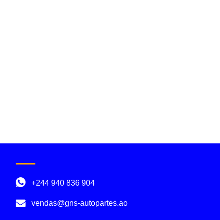
+244 940 836 904
vendas@gns-autopartes.ao