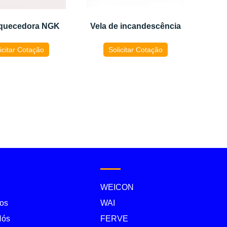
Aquecedora NGK
Vela de incandescência
icitar Cotação
Solicitar Cotação
WEICON
os
WAI
Nós
FERVE