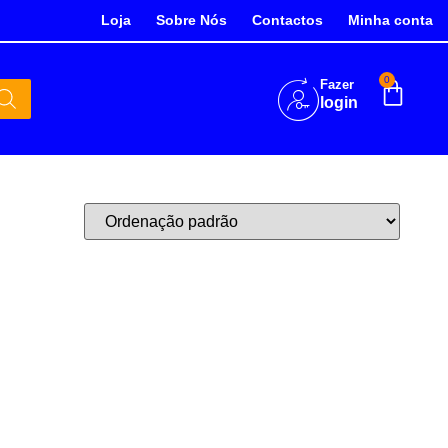
Loja
Sobre Nós
Contactos
Minha conta
0
Fazer
login