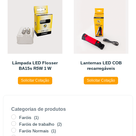
Lâmpada LED Flosser
Lanternas LED COB
BA15s R5W 1 W
recarregáveis
Solicitar Cotação
Solicitar Cotação
Categorias de produtos
Faróis
(1)
Faróis de trabalho
(2)
Faróis Normais
(1)