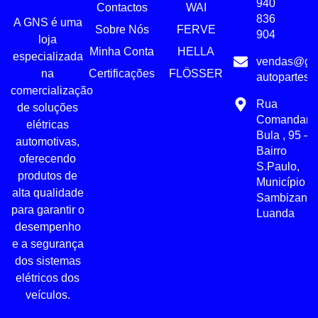
940
Contactos
WAI
836
A GNS é uma
Sobre Nós
FERVE
904
loja
Minha Conta
HELLA
especializada
vendas@gn
Certificações
FLÖSSER
na
autopartes.
comercialização
Rua
de soluções
Comandant
elétricas
Bula , 95 –
automotivas,
Bairro
oferecendo
S.Paulo,
produtos de
Município d
alta qualidade
Sambizanga
para garantir o
Luanda
desempenho
e a segurança
dos sistemas
elétricos dos
veículos.