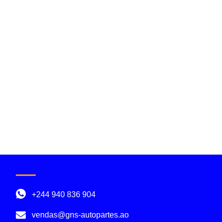
+244 940 836 904
vendas@gns-autopartes.ao