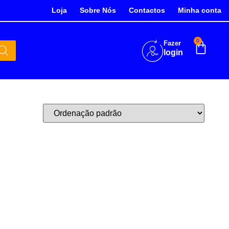
Loja
Sobre Nós
Contactos
Minha conta
0
Fazer
login