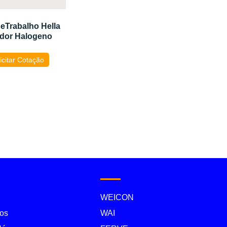
deTrabalho Hella
dor Halogeno
icitar Cotação
WEICON
os
WAI