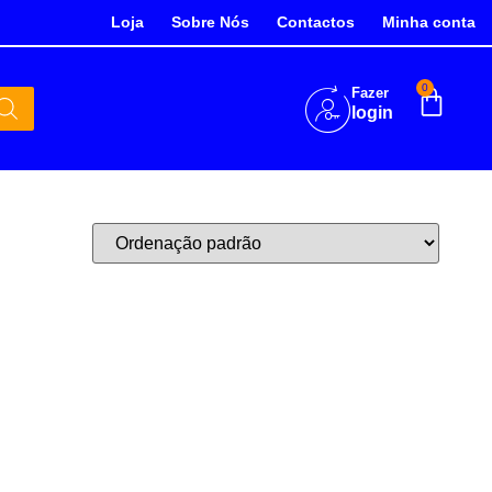
Loja
Sobre Nós
Contactos
Minha conta
0
Fazer
login