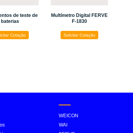
entos de teste de
Multímetro Digital FERVE
baterias
F-1830
icitar Cotação
Solicitar Cotação
WEICON
os
WAI