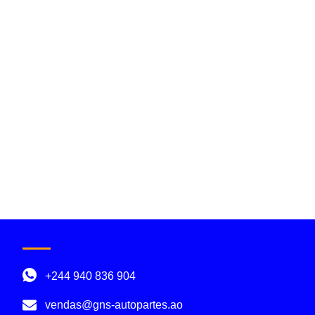
+244 940 836 904
vendas@gns-autopartes.ao