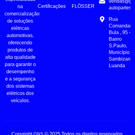
vendas@gn
Certificações
FLÖSSER
na
autopartes.
comercialização
Rua
de soluções
Comandant
elétricas
Bula , 95 –
automotivas,
Bairro
oferecendo
S.Paulo,
produtos de
Município d
alta qualidade
Sambizanga
para garantir o
Luanda
desempenho
e a segurança
dos sistemas
elétricos dos
veículos.
Copyright
GNS
© 2025 Todos os direitos reservados.