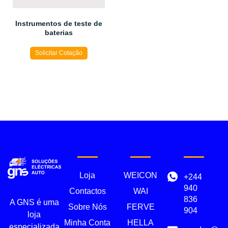
Instrumentos de teste de
baterias
Solicitar Cotação
Loja
WEICON
+244
940
Contactos
WAI
836
A GNS é uma
Sobre Nós
FERVE
904
loja
Minha Conta
HELLA
especializada