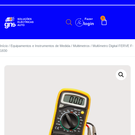
0
Fazer
login
Início
/
Equipamentos e Instrumentos de Medida
/
Multimetros
/ Multímetro Digital FERVE F-
1830