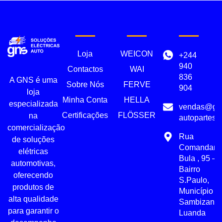
Loja
WEICON
+244
940
Contactos
WAI
836
A GNS é uma
Sobre Nós
FERVE
904
loja
Minha Conta
HELLA
especializada
vendas@gn
Certificações
FLÖSSER
na
autopartes.
comercialização
Rua
de soluções
Comandant
elétricas
Bula , 95 –
automotivas,
Bairro
oferecendo
S.Paulo,
produtos de
Município d
alta qualidade
Sambizanga
para garantir o
Luanda