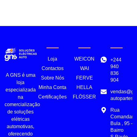
Loja
WEICON
+244
940
Contactos
WAI
836
A GNS é uma
Sobre Nós
FERVE
904
loja
Minha Conta
HELLA
especializada
vendas@gn
Certificações
FLÖSSER
na
autopartes.
comercialização
Rua
de soluções
Comandant
elétricas
Bula , 95 –
automotivas,
Bairro
oferecendo
S.Paulo,