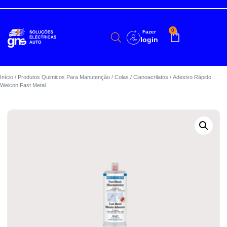
0
Fazer
login
Início
/
Produtos Quimicos Para Manutenção
/
Colas
/
Cianoacrilatos
/ Adesivo Rápido
Weicon Fast Metal