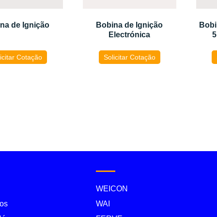
na de Ignição
Bobina de Ignição
Bobi
Electrónica
5
icitar Cotação
Solicitar Cotação
WEICON
os
WAI