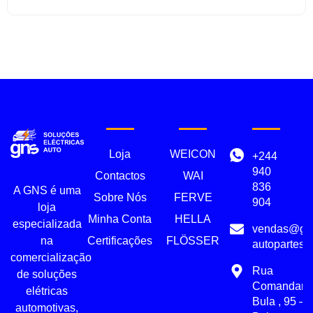
Loja
WEICON
+244
940
Contactos
WAI
836
A GNS é uma
Sobre Nós
FERVE
904
loja
Minha Conta
HELLA
especializada
vendas@gn
Certificações
FLÖSSER
na
autopartes.
comercialização
Rua
de soluções
Comandant
elétricas
Bula , 95 –
automotivas,