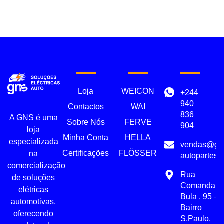
Loja
WEICON
+244
940
Contactos
WAI
836
A GNS é uma
Sobre Nós
FERVE
904
loja
Minha Conta
HELLA
especializada
vendas@gn
Certificações
FLÖSSER
na
autopartes.
comercialização
Rua
de soluções
Comandant
elétricas
Bula , 95 –
automotivas,
Bairro
oferecendo
S.Paulo,