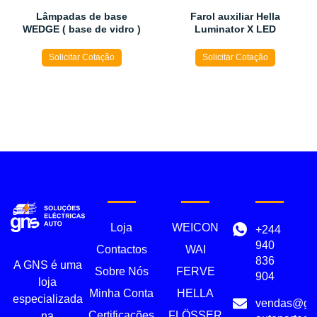
Lâmpadas de base
Farol auxiliar Hella
WEDGE ( base de vidro )
Luminator X LED
Solicitar Cotação
Solicitar Cotação
Loja
WEICON
+244
940
Contactos
WAI
836
A GNS é uma
Sobre Nós
FERVE
904
loja
Minha Conta
HELLA
especializada
vendas@gn
Certificações
FLÖSSER
na