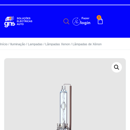
0
Fazer
login
Início
/
Iluminação
/
Lampadas
/
Lâmpadas Xenon
/ Lâmpadas de Xénon