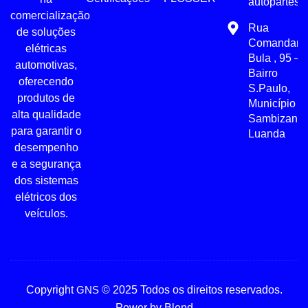
autopartes.
comercialização
Rua
de soluções
Comandant
elétricas
Bula , 95 –
automotivas,
Bairro
oferecendo
S.Paulo,
produtos de
Município d
alta qualidade
Sambizanga
para garantir o
Luanda
desempenho
e a segurança
dos sistemas
elétricos dos
veículos.
Copyright
GNS
© 2025 Todos os direitos reservados.
Power by Blend